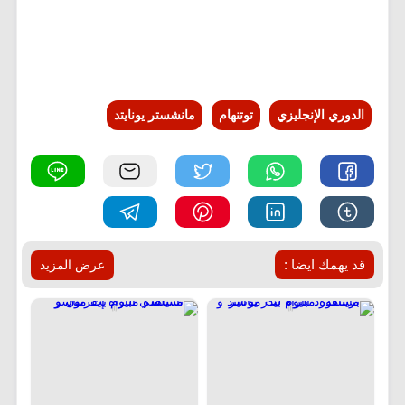
الدوري الإنجليزي
توتنهام
مانشستر يونايتد
قد يهمك ايضا :
عرض المزيد