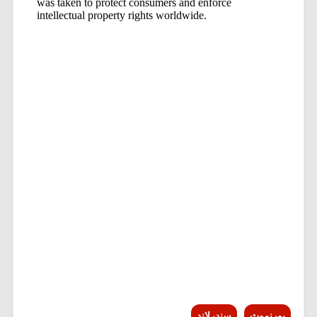
بورنموث
سندرلاند