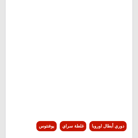
دوري أبطال اوروبا
غلطة سراي
يوفنتوس