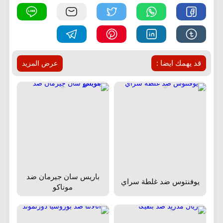
قد يهمك ايضا :
عرض المزيد
باريس سان جيرمان ضد
يوفنتوس ضد غلطة سراي
موناكو