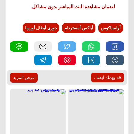
لضمان مشاهدة البث المباشر بدون مشاكل.
أولمبياكوس
أياكس أمستردام
دوري أبطال أوروبا
قد يهمك ايضا :
عرض المزيد