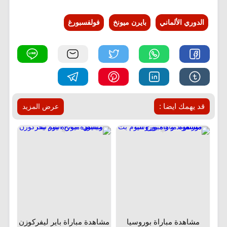
الدوري الألماني
بايرن ميونخ
فولفسبورغ
قد يهمك ايضا :
عرض المزيد
مشاهدة مباراة بوروسيا
مشاهدة مباراة باير ليفركوزن