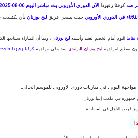
ر ضد
كرفنا زفيزدا
الآن الدوري الأوروبي
بث مباشر اليوم 06-08-2025 في
لثلاثاء في الدوري الأوروبي
حيث يسعي فريق
ليخ بوزنان
بأن يكتسب
ع
 نقاط
اليوم أمام الخصم العنيد وأسمه
ليخ بوزنان
، وبما أن المباراة سيتابعها ا
بدون تقطيع لمواجهه
ليخ بوزنان البولندي
ضد وفي مواجهة
كرفنا زفيزدا Lech Poznan vs Crvena zvezda
اجهة اليوم ، في مباريات دوري الأوروبي للموسم الحالي.
م جمهوره في ملعب إينيا بوزنان.
زيز فرص التأهل في المسابقة.
ا